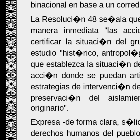
binacional en base a un corredo
La Resoluci�n 48 se�ala que
manera inmediata "las acci
certificar la situaci�n del
estudio "hist�rico, antropol�
que establezca la situaci�n de
acci�n donde se puedan arti
estrategias de intervenci�n d
preservaci�n del aislami
originario".
Expresa -de forma clara, s�lid
derechos humanos del pueblo