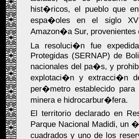
hist�ricos, el pueblo que e
espa�oles en el siglo XVI
Amazon�a Sur, provenientes 
La resoluci�n fue expedid
Protegidas (SERNAP) de Boliv
nacionales del pa�s, y prohib
explotaci�n y extracci�n de
per�metro establecido para l
minera e hidrocarbur�fera.
El territorio declarado en R
Parque Nacional Madidi, un �
cuadrados y uno de los reser