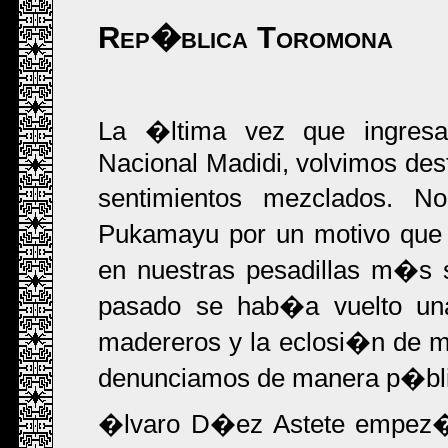
Rep�blica Toromona
La �ltima vez que ingresa
Nacional Madidi, volvimos des
sentimientos mezclados. 
Pukamayu por un motivo que 
en nuestras pesadillas m�s 
pasado se hab�a vuelto una 
madereros y la eclosi�n de m
denunciamos de manera p�blic
�lvaro D�ez Astete empez� 