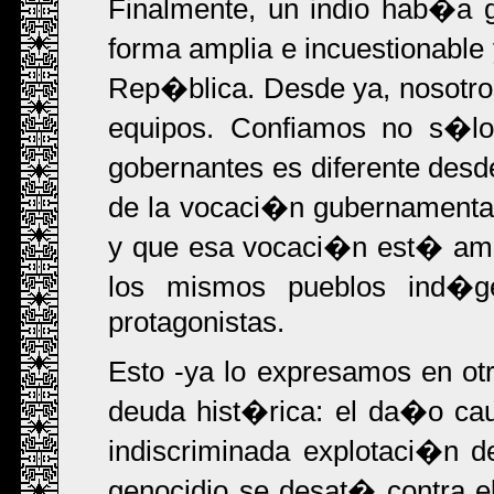
Finalmente, un indio hab�a 
forma amplia e incuestionable
Rep�blica. Desde ya, nosotr
equipos. Confiamos no s�lo 
gobernantes es diferente des
de la vocaci�n gubernamenta
y que esa vocaci�n est� ama
los mismos pueblos ind�g
protagonistas.
Esto -ya lo expresamos en ot
deuda hist�rica: el da�o ca
indiscriminada explotaci�n d
genocidio se desat� contra ell