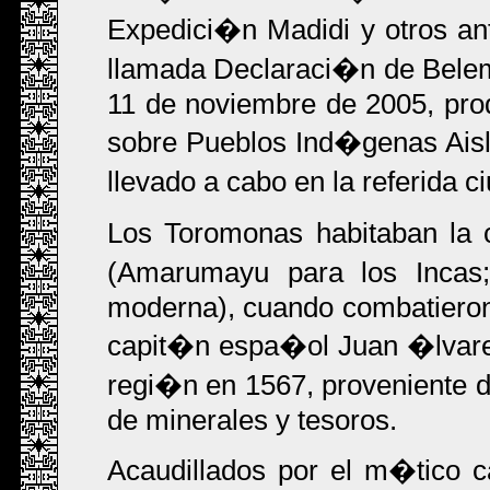
Expedici�n Madidi y otros ant
llamada Declaraci�n de Bele
11 de noviembre de 2005, prod
sobre Pueblos Ind�genas Ais
llevado a cabo en la referida 
Los Toromonas habitaban la 
(Amarumayu para los Incas
moderna), cuando combatieron c
capit�n espa�ol Juan �lvarez
regi�n en 1567, proveniente 
de minerales y tesoros.
Acaudillados por el m�tico ca