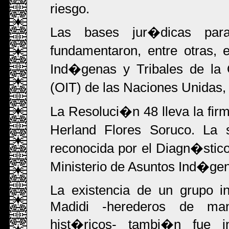
riesgo.
Las bases jur�dicas par
fundamentaron, entre otras,
Ind�genas y Tribales de la 
(OIT) de las Naciones Unidas, 
La Resoluci�n 48 lleva la firm
Herland Flores Soruco. La 
reconocida por el Diagn�stic
Ministerio de Asuntos Ind�ge
La existencia de un grupo i
Madidi -herederos de ma
hist�ricos- tambi�n fue 