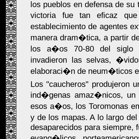
los pueblos en defensa de su t
victoria fue tan eficaz qu
establecimiento de agentes e
manera dram�tica, a partir de
los a�os 70-80 del siglo
invadieron las selvas, �vid
elaboraci�n de neum�ticos en l
Los "caucheros" produjeron u
ind�genas amaz�nicos, un h
esos a�os, los Toromonas em
y de los mapas. A lo largo de
desaparecidos para siempre, f
evang�licos norteamericano