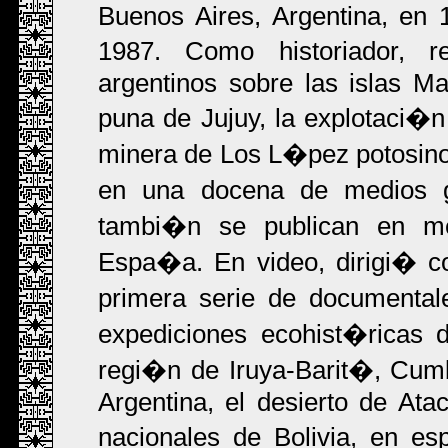
Buenos Aires, Argentina, en 
1987. Como historiador, r
argentinos sobre las islas Ma
puna de Jujuy, la explotaci�
minera de Los L�pez potosino
en una docena de medios 
tambi�n se publican en me
Espa�a. En video, dirigi� c
primera serie de documenta
expediciones ecohist�ricas d
regi�n de Iruya-Barit�, Cum
Argentina, el desierto de At
nacionales de Bolivia, en 