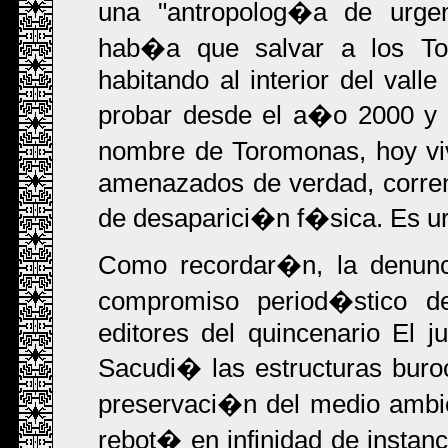
una "antropolog�a de urge
hab�a que salvar a los To
habitando al interior del val
probar desde el a�o 2000 y 
nombre de Toromonas, hoy vi
amenazados de verdad, corren 
de desaparici�n f�sica. Es ur
Como recordar�n, la denun
compromiso period�stico 
editores del quincenario El 
Sacudi� las estructuras buro
preservaci�n del medio ambie
rebot� en infinidad de instan