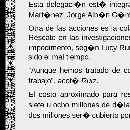
Esta delegaci�n est� integr
Mart�nez, Jorge Alb�n G�me
Otra de las acciones es la c
Rescate en las investigacione
impedimento, seg�n Lucy Rui
sido el mal tiempo.
Aunque hemos tratado de cont
trabajo
, acot�
Ruiz
.
El costo aproximado para re
siete u ocho millones de d�lar
dos millones ser� cubierto por