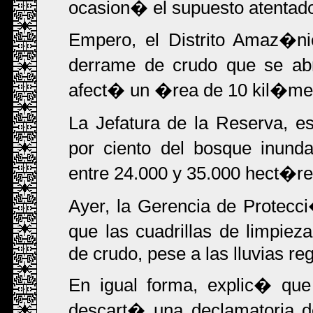
ocasion� el supuesto atentado
Empero, el Distrito Amaz�n
derrame de crudo que se ab
afect� un �rea de 10 kil�met
La Jefatura de la Reserva, 
por ciento del bosque inunda
entre 24.000 y 35.000 hect�re
Ayer, la Gerencia de Protec
que las cuadrillas de limpiez
de crudo, pese a las lluvias re
En igual forma, explic� que 
descart� una declamatoria d