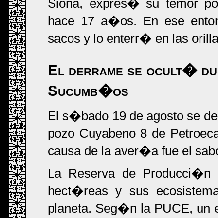
Siona, expres� su temor por
hace 17 a�os. En ese ent
sacos y lo enterr� en las oril
El derrame se ocult� du
Sucumb�os
El s�bado 19 de agosto se det
pozo Cuyabeno 8 de Petroecau
causa de la aver�a fue el sab
La Reserva de Producci�n 
hect�reas y sus ecosistem
planeta. Seg�n la PUCE, un ej