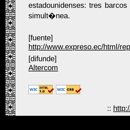
estadounidenses: tres barco
simult�nea.
[fuente]
http://www.expreso.ec/html/rep
[difunde]
Altercom
::
http: