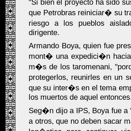
"Si bien el proyecto ha sid
que Petrobras reiniciar� su t
riesgo a los pueblos aisla
dirigente.
Armando Boya, quien fue pre
mont� una expedici�n hacia
m�s de los taromenani, "por
protegerlos, reunirles en un s
que su inter�s en el tema emp
los muertos de aquel entonces
Seg�n dijo a IPS, Boya fue a 
a otros, que no deben sacar 