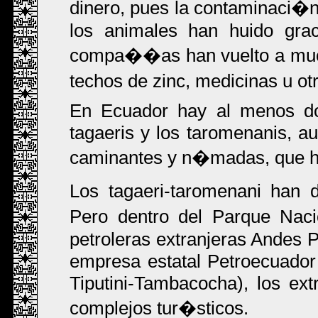
dinero, pues la contaminaci�
los animales han huido grac
compa��as han vuelto a much
techos de zinc, medicinas u o
En Ecuador hay al menos dos
tagaeris y los taromenanis, a
caminantes y n�madas, que ha
Los tagaeri-taromenani han
Pero dentro del Parque Na
petroleras extranjeras Andes P
empresa estatal Petroecuador 
Tiputini-Tambacocha), los ex
complejos tur�sticos.