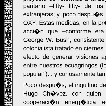
paritario –fifty- fifty- de l
extranjeras; y, poco despu�s, 
OXY. Estas medidas, en la pr�
acci�n que –conforme era 
George W. Bush, consistente 
colonialista tratado en cierne
efecto de generar visiones a
entre nuestros ecuagringos (l
popular")... y curiosamente ta
Poco despu�s, el inquilino d
Hugo Ch�vez, con quien s
cooperaci�n energ�tica ec