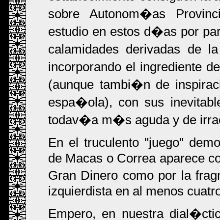
sobre Autonom�as Provinci
estudio en estos d�as por part
calamidades derivadas de la
incorporando el ingrediente d
(aunque tambi�n de inspirac
espa�ola), con sus inevitable
todav�a m�s aguda y de irraci
En el truculento "juego" democ
de Macas o Correa aparece com
Gran Dinero como por la frag
izquierdista en al menos cuatr
Empero, en nuestra dial�cti