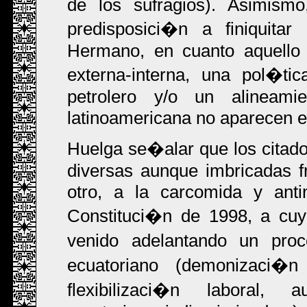
de los sufragios). Asimism
predisposici�n a finiquitar
Hermano, en cuanto aquello 
externa-interna, una pol�ti
petrolero y/o un alineamie
latinoamericana no aparecen 
Huelga se�alar que los citado
diversas aunque imbricadas fr
otro, a la carcomida y antin
Constituci�n de 1998, a cuy
venido adelantando un proce
ecuatoriano (demonizaci�n d
flexibilizaci�n laboral, 