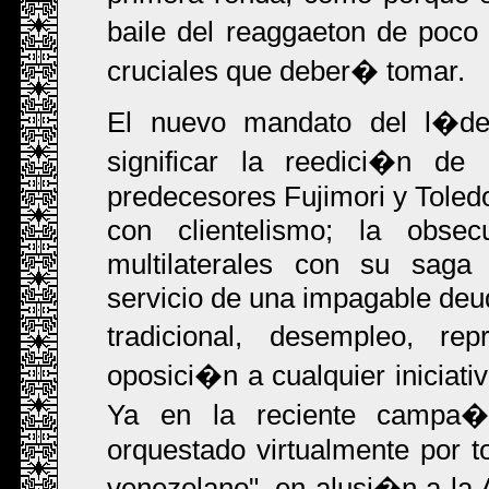
baile del reaggaeton de poco 
cruciales que deber� tomar.
El nuevo mandato del l�der
significar la reedici�n de
predecesores Fujimori y Toledo
con clientelismo; la obse
multilaterales con su saga 
servicio de una impagable deud
tradicional, desempleo, rep
oposici�n a cualquier iniciati
Ya en la reciente campa�
orquestado virtualmente por t
venezolano", en alusi�n a la 