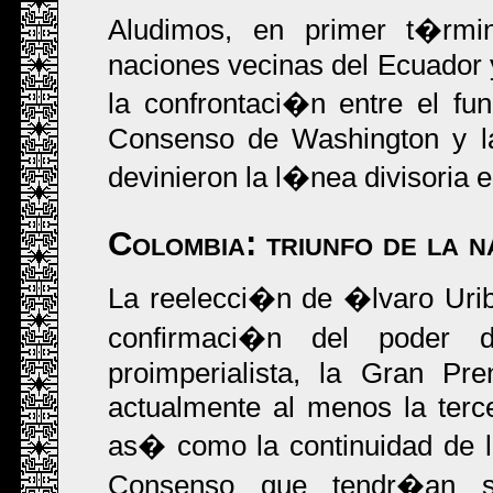
Aludimos, en primer t�rmi
naciones vecinas del Ecuador y
la confrontaci�n entre el fu
Consenso de Washington y l
devinieron la l�nea divisoria e
Colombia: triunfo de la 
La reelecci�n de �lvaro Urib
confirmaci�n del poder de
proimperialista, la Gran Pr
actualmente al menos la terc
as� como la continuidad de l
Consenso que tendr�an su