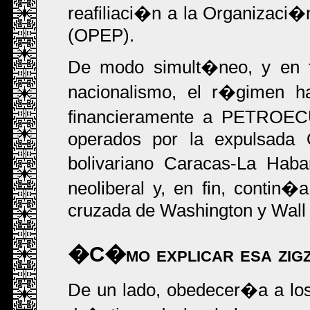
reafiliaci�n a la Organizac
(OPEP).
De modo simult�neo, y en fl
nacionalismo, el r�gimen ha 
financieramente a PETROEC
operados por la expulsada 
bolivariano Caracas-La Hab
neoliberal y, en fin, contin
cruzada de Washington y Wall S
�C�mo explicar esa zigz
De un lado, obedecer�a a lo