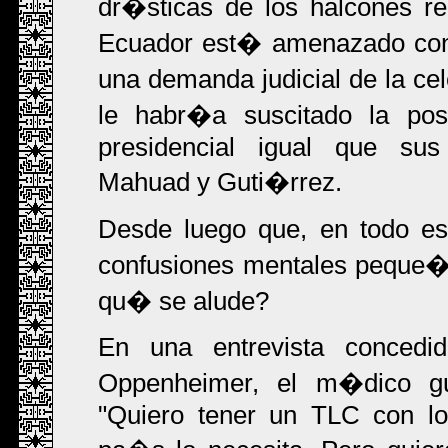
dr�sticas de los halcones re
Ecuador est� amenazado con
una demanda judicial de la ce
le habr�a suscitado la posi
presidencial igual que sus
Mahuad y Guti�rrez.
Desde luego que, en todo e
confusiones mentales peque�o
qu� se alude?
En una entrevista conced
Oppenheimer, el m�dico gu
"Quiero tener un TLC con l