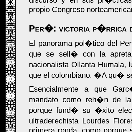
discurso y en sus pr�cticas
propio Congreso norteamerica
Per�: victoria p�rrica d
El panorama pol�tico del Per
que se sell� con la apreta
nacionalista Ollanta Humala, 
que el colombiano. �A qu� se
Esencialmente a que Gar
mandato como reh�n de la m
porque fund� su �xito elect
ultraderechista Lourdes Flor
primera ronda, como porque s