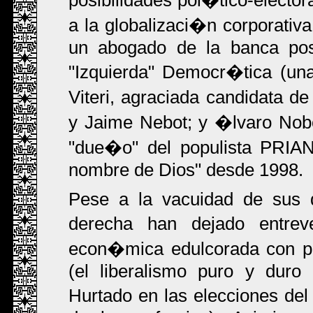
posibilidades pol�tico-elector
a la globalizaci�n corporativ
un abogado de la banca pos
"Izquierda" Democr�tica (un
Viteri, agraciada candidata d
y Jaime Nebot; y �lvaro Nobo
"due�o" del populista PRIA
nombre de Dios" desde 1998.
Pese a la vacuidad de sus d
derecha han dejado entrev
econ�mica edulcorada con pr
(el liberalismo puro y duro
Hurtado en las elecciones de