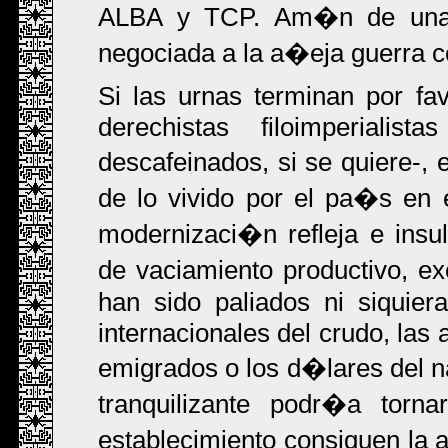
ALBA y TCP. Am�n de una 
negociada a la a�eja guerra 
Si las urnas terminan por fa
derechistas filoimperialis
descafeinados, si se quiere-,
de lo vivido por el pa�s en e
modernizaci�n refleja e insu
de vaciamiento productivo, e
han sido paliados ni siquier
internacionales del crudo, las
emigrados o los d�lares del
tranquilizante podr�a torna
establecimiento consiguen la 