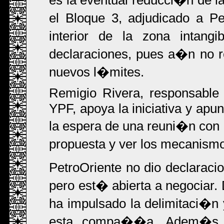
el Bloque 3, adjudicado a P
interior de la zona intang
declaraciones, pues a�n no re
nuevos l�mites.
Remigio Rivera, responsable
YPF, apoya la iniciativa y apu
la espera de una reuni�n con e
propuesta y ver los mecanism
PetroOriente no dio declarac
pero est� abierta a negociar
ha impulsado la delimitaci�n 
esta compa��a. Adem�s, t