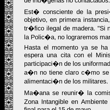
de ind�genas no contactados.
Est� consciente de la pres
objetivo, en primera instancia,
tr�fico ilegal de madera. "Si
la Polic�a, no lograremos mane
Hasta el momento ya se ha r
espera una cita con el Mini
participaci�n de los uniformad
a�n no tiene claro c�mo se 
alimentaci�n de los militares.
Ma�ana se reunir� la comisi
Zona Intangible en Ambiente 
final para el 15 de mayo.