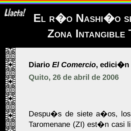
El r�o Nashi�o se
Zona Intangible
Diario
El Comercio
, edici�n 
Quito, 26 de abril de 2006
Despu�s de siete a�os, los 
Taromenane (ZI) est�n casi li