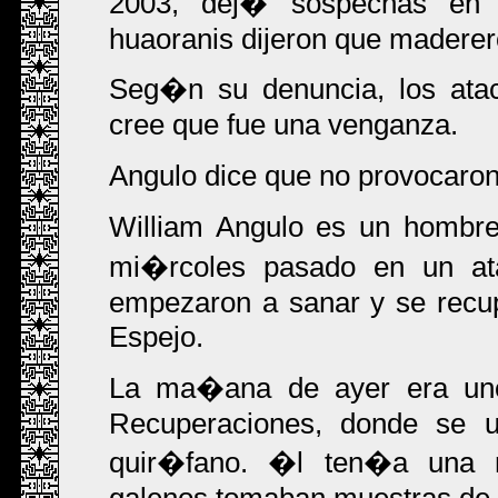
2003, dej� sospechas en c
huaoranis dijeron que maderer
Seg�n su denuncia, los atac
cree que fue una venganza.
Angulo dice que no provocaron
William Angulo es un hombre
mi�rcoles pasado en un at
empezaron a sanar y se recup
Espejo.
La ma�ana de ayer era uno
Recuperaciones, donde se u
quir�fano. �l ten�a una ma