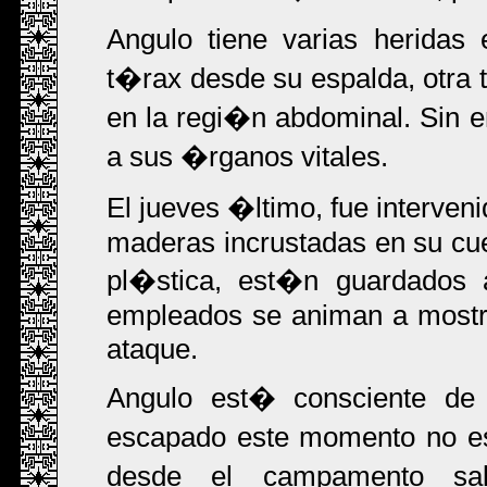
Angulo tiene varias heridas
t�rax desde su espalda, otra
en la regi�n abdominal. Sin
a sus �rganos vitales.
El jueves �ltimo, fue interveni
maderas incrustadas en su cue
pl�stica, est�n guardados a
empleados se animan a mostra
ataque.
Angulo est� consciente de
escapado este momento no es
desde el campamento sal