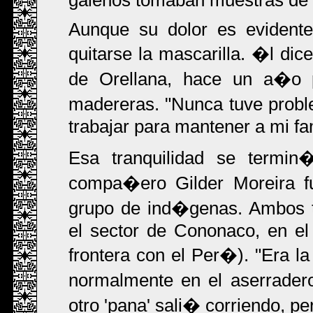
galenos tomaban muestras de s
Aunque su dolor es evidente
quitarse la mascarilla. �l dic
de Orellana, hace un a�o 
madereras. "Nunca tuve prob
trabajar para mantener a mi fam
Esa tranquilidad se termi
compa�ero Gilder Moreira f
grupo de ind�genas. Ambos t
el sector de Cononaco, en el 
frontera con el Per�). "Era 
normalmente en el aserrader
otro 'pana' sali� corriendo, p