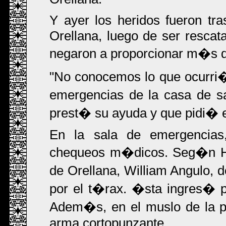
Y ayer los heridos fueron tra
Orellana, luego de ser rescat
negaron a proporcionar m�s de
"No conocemos lo que ocurri�,
emergencias de la casa de s
prest� su ayuda y que pidi� 
En la sala de emergencias,
chequeos m�dicos. Seg�n Her
de Orellana, William Angulo,
por el t�rax. �sta ingres� po
Adem�s, en el muslo de la pi
arma cortopunzante.