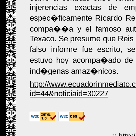
injerencias exactas de em
espec�ficamente Ricardo Reis 
compa��a y el famoso autor
Texaco. Se presume que Reis V
falso informe fue escrito, 
estuvo hoy acompa�ado de 
ind�genas amaz�nicos.
http://www.ecuadorinmediato.
id=44&noticiaid=30227
::
http: