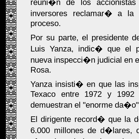
reuni�n de los accionista
inversores reclamar� a l
proceso.
Por su parte, el presidente
Luis Yanza, indic� que el
nueva inspecci�n judicial en 
Rosa.
Yanza insisti� en que las in
Texaco entre 1972 y 1992 h
demuestran el "enorme da�o"
El dirigente record� que la
6.000 millones de d�lares, 