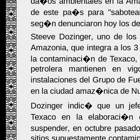
da�os ambientales en la Ama
de este pa�s para "sabotear
seg�n denunciaron hoy los d
Steeve Dozinger, uno de los
Amazonia, que integra a los 
la contaminaci�n de Texaco, d
petrolera mantienen en vi
instalaciones del Grupo de Fu
en la ciudad amaz�nica de Nu
Dozinger indic� que un jef
Texaco en la elaboraci�n 
suspender, en octubre pasado
sitios supuestamente contamin