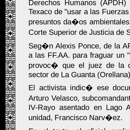
Derechos Humanos (APDH) a
Texaco de "usar a las Fuerzas
presuntos da�os ambientales 
Corte Superior de Justicia d
Seg�n Alexis Ponce, de la A
a las FF.AA. para fraguar un "
provoc� que el juez de la 
sector de La Guanta (Orellana)
El activista indic� ese doc
Arturo Velasco, subcomandan
IV-Rayo asentado en Lago Ag
unidad, Francisco Narv�ez.