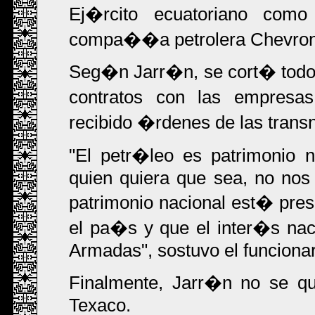
Ej�rcito ecuatoriano como
compa��a petrolera Chevron
Seg�n Jarr�n, se cort� todo n
contratos con las empresa
recibido �rdenes de las trans
"El petr�leo es patrimonio n
quien quiera que sea, no nos 
patrimonio nacional est� pres
el pa�s y que el inter�s nac
Armadas", sostuvo el funciona
Finalmente, Jarr�n no se qu
Texaco.