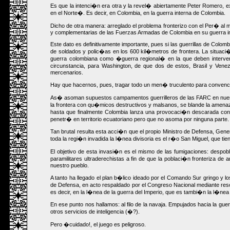
Es que la intenci�n era otra y la revel� abiertamente Peter Romero, 
en el Norte�. Es decir, en Colombia, en la guerra interna de Colombia.
Dicho de otra manera: arreglado el problema fronterizo con el Per� al m
y complementarias de las Fuerzas Armadas de Colombia en su guerra inte
Este dato es definitivamente importante, pues si las guerrillas de Co
de soldados y polic�as en los 600 kil�metros de frontera. La situaci
guerra colombiana como �guerra regional� en la que deben interven
circunstancia, para Washington, de que dos de estos, Brasil y Ven
mercenarios.
Hay que hacernos, pues, tragar todo un men� truculento para convence
As� asoman supuestos campamentos guerrilleros de las FARC en nuestr
la frontera con qu�micos destructivos y malsanos, se blande la amenaz
hasta que finalmente Colombia lanza una provocaci�n descarada con 
penetr� en territorio ecuatoriano pero que no asoma por ninguna parte.
Tan brutal resulta esta acci�n que el propio Ministro de Defensa, Gen
toda la regi�n invadida la l�nea divisoria es el r�o San Miguel, que ti
El objetivo de esta invasi�n es el mismo de las fumigaciones: despobl
paramilitares ultraderechistas a fin de que la poblaci�n fronteriza 
nuestro pueblo.
A tanto ha llegado el plan b�lico ideado por el Comando Sur gringo y l
de Defensa, en acto respaldado por el Congreso Nacional mediante resol
es decir, en la l�nea de la guerra del Imperio, que es tambi�n la l�ne
En ese punto nos hallamos: al filo de la navaja. Empujados hacia la gu
otros servicios de inteligencia (�?).
Pero �cuidado!, el juego es peligroso.