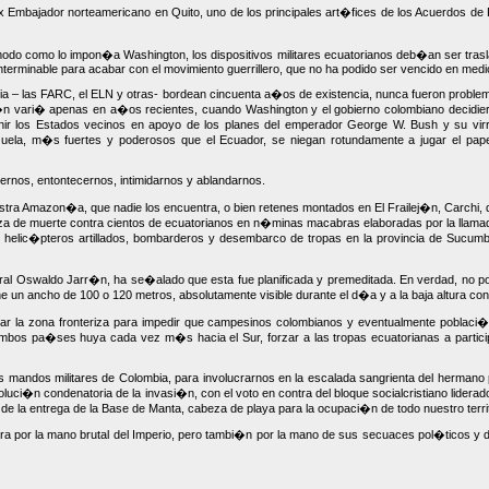
ex Embajador norteamericano en Quito, uno de los principales art�fices de los Acuerdos d
odo como lo impon�a Washington, los dispositivos militares ecuatorianos deb�an ser traslado
rminable para acabar con el movimiento guerrillero, que no ha podido ser vencido en medio
lombia – las FARC, el ELN y otras- bordean cincuenta a�os de existencia, nunca fueron pr
�n vari� apenas en a�os recientes, cuando Washington y el gobierno colombiano decidieron 
ir los Estados vecinos en apoyo de los planes del emperador George W. Bush y su virre
ezuela, m�s fuertes y poderosos que el Ecuador, se niegan rotundamente a jugar el p
rnos, entontecernos, intimidarnos y ablandarnos.
a Amazon�a, que nadie los encuentra, o bien retenes montados en El Frailej�n, Carchi, 
a de muerte contra cientos de ecuatorianos en n�minas macabras elaboradas por la llamada 
helic�pteros artillados, bombarderos y desembarco de tropas en la provincia de Sucumb�
eral Oswaldo Jarr�n, ha se�alado que esta fue planificada y premeditada. En verdad, no p
ene un ancho de 100 o 120 metros, absolutamente visible durante el d�a y a la baja altura co
ar la zona fronteriza para impedir que campesinos colombianos y eventualmente poblaci�n ec
de ambos pa�ses huya cada vez m�s hacia el Sur, forzar a las tropas ecuatorianas a part
os mandos militares de Colombia, para involucrarnos en la escalada sangrienta del hermano 
uci�n condenatoria de la invasi�n, con el voto en contra del bloque socialcristiano liderad
a de la entrega de la Base de Manta, cabeza de playa para la ocupaci�n de todo nuestro terr
erra por la mano brutal del Imperio, pero tambi�n por la mano de sus secuaces pol�ticos y