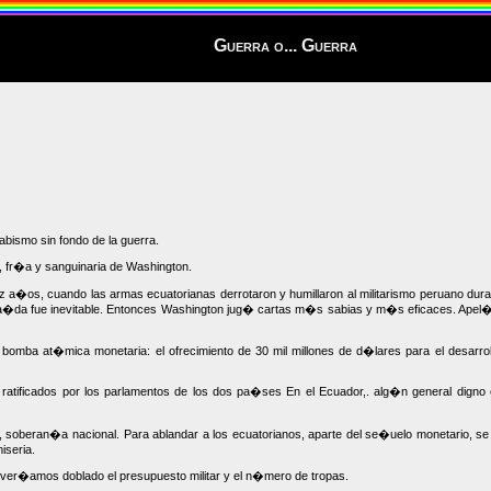
Guerra o... Guerra
abismo sin fondo de la guerra.
, fr�a y sanguinaria de Washington.
a�os, cuando las armas ecuatorianas derrotaron y humillaron al militarismo peruano dura
La ca�da fue inevitable. Entonces Washington jug� cartas m�s sabias y m�s eficaces. Ape
bomba at�mica monetaria: el ofrecimiento de 30 mil millones de d�lares para el desarro
 ratificados por los parlamentos de los dos pa�ses En el Ecuador,. alg�n general dign
, soberan�a nacional. Para ablandar a los ecuatorianos, aparte del se�uelo monetario, s
iseria.
ver�amos doblado el presupuesto militar y el n�mero de tropas.