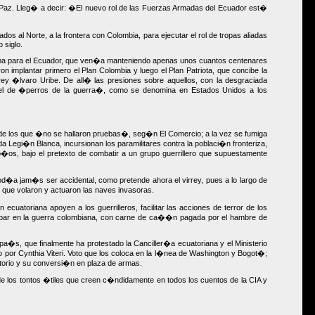
e Paz. Lleg� a decir: �El nuevo rol de las Fuerzas Armadas del Ecuador est�
s al Norte, a la frontera con Colombia, para ejecutar el rol de tropas aliadas
 siglo.
oblema para el Ecuador, que ven�a manteniendo apenas unos cuantos centenares
implantar primero el Plan Colombia y luego el Plan Patriota, que concibe la
y �lvaro Uribe. De all� las presiones sobre aquellos, con la desgraciada
apel de �perros de la guerra�, como se denomina en Estados Unidos a los
de los que �no se hallaron pruebas�, seg�n El Comercio; a la vez se fumiga
Legi�n Blanca, incursionan los paramilitares contra la poblaci�n fronteriza,
os, bajo el pretexto de combatir a un grupo guerrillero que supuestamente
od�a jam�s ser accidental, como pretende ahora el virrey, pues a lo largo de
n que volaron y actuaron las naves invasoras.
uatoriana apoyen a los guerrilleros, facilitar las acciones de terror de los
icipar en la guerra colombiana, con carne de ca��n pagada por el hambre de
pa�s, que finalmente ha protestado la Canciller�a ecuatoriana y el Ministerio
o por Cynthia Viteri. Voto que los coloca en la l�nea de Washington y Bogot�;
itorio y su conversi�n en plaza de armas.
 de los tontos �tiles que creen c�ndidamente en todos los cuentos de la CIA y