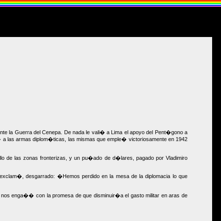
nte la Guerra del Cenepa. De nada le vali� a Lima el apoyo del Pent�gono a
l� a las armas diplom�ticas, las mismas que emple� victoriosamente en 1942
llo de las zonas fronterizas, y un pu�ado de d�lares, pagado por Vladimiro
o exclam�, desgarrado: �Hemos perdido en la mesa de la diplomacia lo que
e nos enga�� con la promesa de que disminuir�a el gasto militar en aras de