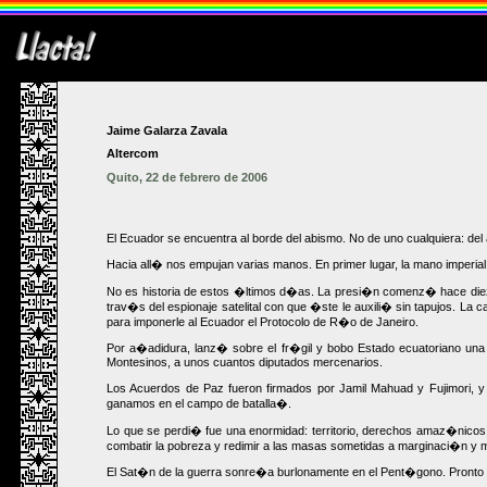
Jaime Galarza Zavala
Altercom
Quito, 22 de febrero de 2006
El Ecuador se encuentra al borde del abismo. No de uno cualquiera: del 
Hacia all� nos empujan varias manos. En primer lugar, la mano imperial
No es historia de estos �ltimos d�as. La presi�n comenz� hace diez 
trav�s del espionaje satelital con que �ste le auxili� sin tapujos. 
para imponerle al Ecuador el Protocolo de R�o de Janeiro.
Por a�adidura, lanz� sobre el fr�gil y bobo Estado ecuatoriano una 
Montesinos, a unos cuantos diputados mercenarios.
Los Acuerdos de Paz fueron firmados por Jamil Mahuad y Fujimori, y
ganamos en el campo de batalla�.
Lo que se perdi� fue una enormidad: territorio, derechos amaz�nicos
combatir la pobreza y redimir a las masas sometidas a marginaci�n y m
El Sat�n de la guerra sonre�a burlonamente en el Pent�gono. Pronto 