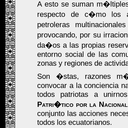
A esto se suman m�ltiples
respecto de c�mo los af
petroleras multinacionale
provocando, por su irracion
da�os a las propias reserv
entorno social de las com
zonas y regiones de activida
Son �stas, razones m�s
convocar a la conciencia na
todos patriotas a unirn
Patri�tico por la Naciona
conjunto las acciones neces
todos los ecuatorianos.