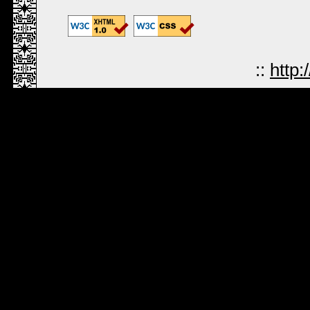
::
http: