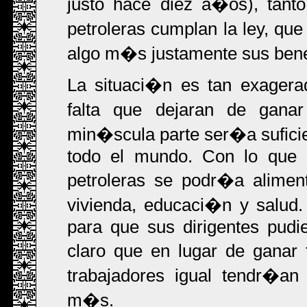
justo hace diez a�os), tant
petroleras cumplan la ley, que
algo m�s justamente sus bene
La situaci�n es tan exagera
falta que dejaran de gana
min�scula parte ser�a suficien
todo el mundo. Con lo que 
petroleras se podr�a alimen
vivienda, educaci�n y salud
para que sus dirigentes pudi
claro que en lugar de ganar
trabajadores igual tendr�a
m�s.