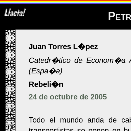
Petr
Juan Torres L�pez
Catedr�tico de Econom�a A
(Espa�a)
Rebeli�n
24 de octubre de 2005
Todo el mundo anda de cab
transportistas se ponen en 