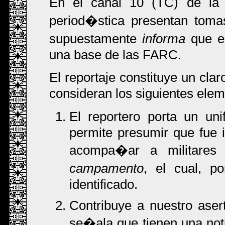
En el canal 10 (TC) de la t
period�stica presentan toma
supuestamente
informa
que el
una base de las FARC.
El reportaje constituye un clar
consideran los siguientes elem
El reportero porta un uni
permite presumir que fue 
acompa�ar a militares 
campamento
, el cual, p
identificado.
Contribuye a nuestro asert
se�ala que tienen una noti