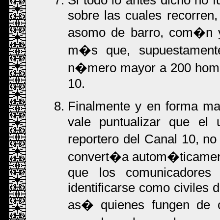
Si todo lo antes dicho no f
sobre las cuales recorren
asomo de barro, com�n 
m�s que, supuestamente
n�mero mayor a 200 hombr
10.
Finalmente y en forma mar
vale puntualizar que el 
reportero del Canal 10, no
convert�a autom�ticamente
que los comunicadores 
identificarse como civiles 
as� quienes fungen de c