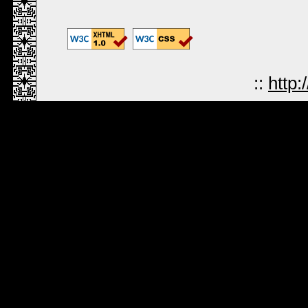
::
http: