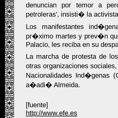
denuncian por temor a perd
petroleras', insisti� la activista
Los manifestantes ind�ge
pr�ximo martes y prev�n que 
Palacio, les reciba en su des
La marcha de protesta de lo
otras organizaciones sociales
Nacionalidades Ind�genas (
a�adi� Almeida.
[fuente]
http://www.efe.es