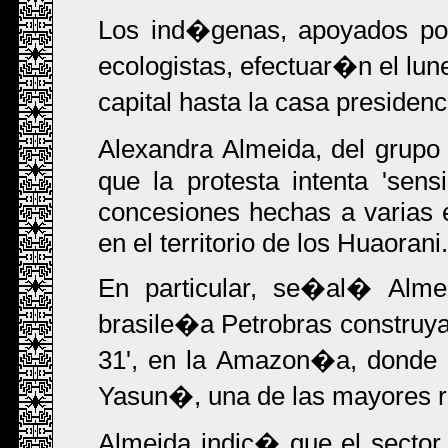
Los ind�genas, apoyados po
ecologistas, efectuar�n el lun
capital hasta la casa presidenc
Alexandra Almeida, del grup
que la protesta intenta 'sensi
concesiones hechas a varias 
en el territorio de los Huaorani.
En particular, se�al� Almei
brasile�a Petrobras construya
31', en la Amazon�a, donde 
Yasun�, una de las mayores r
Almeida indic� que el sector 