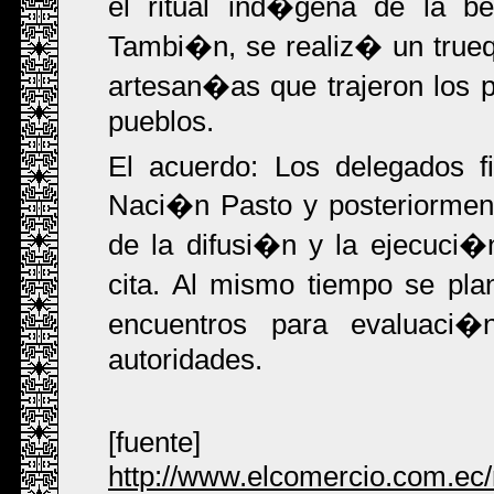
el ritual ind�gena de la be
Tambi�n, se realiz� un trueq
artesan�as que trajeron los p
pueblos.
El acuerdo: Los delegados f
Naci�n Pasto y posteriormen
de la difusi�n y la ejecuci�
cita. Al mismo tiempo se pl
encuentros para evaluaci
autoridades.
[fuente]
http://www.elcomercio.com.ec