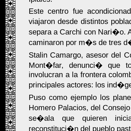
Este centro fue acondicionad
viajaron desde distintos pobla
separa a Carchi con Nari�o. 
caminaron por m�s de tres d
Stalin Camargo, asesor del 
Mont�far, denunci� que to
involucran a la frontera colo
principales actores: los ind�g
Puso como ejemplo los plane
Homero Palacios, del Consej
se�ala que quieren inici
reconstituci�n del pueblo past