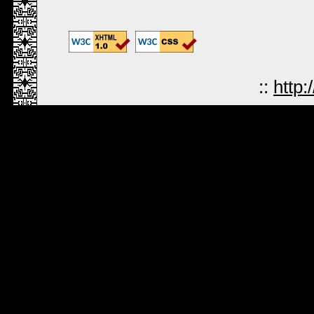
::
http: