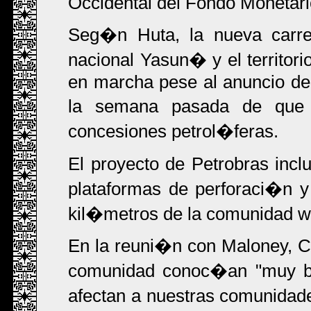
Occidental del Fondo Monetario
Seg�n Huta, la nueva carre
nacional Yasun� y el territo
en marcha pese al anuncio del
la semana pasada de que r
concesiones petrol�feras.
El proyecto de Petrobras incl
plataformas de perforaci�n 
kil�metros de la comunidad w
En la reuni�n con Maloney, 
comunidad conoc�an "muy bi
afectan a nuestras comunidad