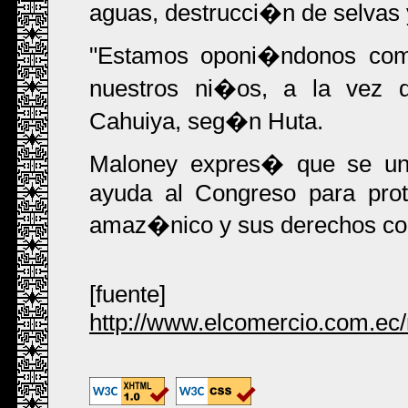
aguas, destrucci�n de selvas 
"Estamos oponi�ndonos com
nuestros ni�os, a la vez q
Cahuiya, seg�n Huta.
Maloney expres� que se u
ayuda al Congreso para prot
amaz�nico y sus derechos c
[fuente]
http://www.elcomercio.com.ec