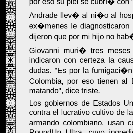
por eso su piel se cubri� con
Andrade llev� al ni�o al hos
ex�menes le diagnosticaron 
dijeron que por mi hijo no h
Giovanni muri� tres mese
indicaron con certeza la cau
dudas. "Es por la fumigaci�n
Colombia, por eso tienen al
matando", dice triste.
Los gobiernos de Estados Un
contra el lucrativo cultivo de 
armando colombiano, usan co
RoundUp Ultra, cuyo ingredie