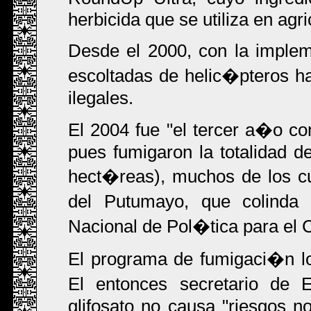
herbicida que se utiliza en agr
Desde el 2000, con la imple
escoltadas de helic�pteros 
ilegales.
El 2004 fue "el tercer a�o co
pues fumigaron la totalidad d
hect�reas), muchos de los c
del Putumayo, que colinda
Nacional de Pol�tica para el 
El programa de fumigaci�n l
El entonces secretario de E
glifosato no causa "riesgos n