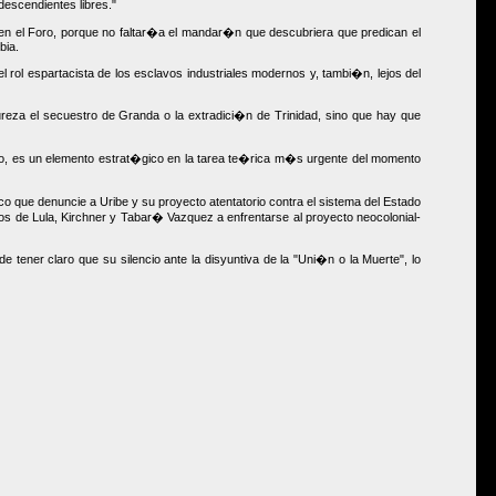
descendientes libres."
en el Foro, porque no faltar�a el mandar�n que descubriera que predican el
bia.
el rol espartacista de los esclavos industriales modernos y, tambi�n, lejos del
reza el secuestro de Granda o la extradici�n de Trinidad, sino que hay que
empo, es un elemento estrat�gico en la tarea te�rica m�s urgente del momento
que denuncie a Uribe y su proyecto atentatorio contra el sistema del Estado
s de Lula, Kirchner y Tabar� Vazquez a enfrentarse al proyecto neocolonial-
 tener claro que su silencio ante la disyuntiva de la "Uni�n o la Muerte", lo