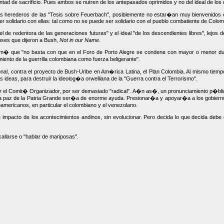
ntad de sacrificio. Pues ambos se nutren de los antepasados oprimidos y no del ideal de los 
os herederos de las "Tesis sobre Feuerbach", posiblemente no estar�an muy bienvenidos 
 ser solidario con ellas: tal como no se puede ser solidario con el pueblo combatiente de Colom
 de redentora de las generaciones futuras" y el ideal "de los descendientes libres", lejos d
ses que dijeron a Bush,
Not in our Name
.
firm� que "no basta con que en el Foro de Porto Alegre se condene con mayor o menor du
iento de la guerrilla colombiana como fuerza beligerante".
acional, contra el proyecto de Bush-Uribe en Am�rica Latina, el Plan Colombia. Al mismo ti
 ideas, para destruir la ideolog�a orwelliana de la "Guerra contra el Terrorismo".
l Comit� Organizador, por ser demasiado "radical". A�n as�, un pronunciamiento p�blico 
 la paz de la Patria Grande ser�a de enorme ayuda. Presionar�a y apoyar�a a los gobierno
americanos, en particular el colombiano y el venezolano.
impacto de los acontecimientos andinos, sin evolucionar. Pero decida lo que decida debe de
llarse o "hablar de mariposas".