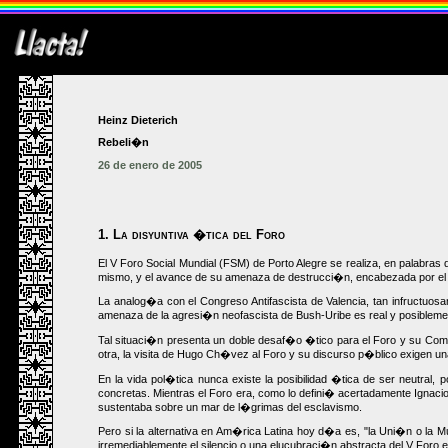
Heinz Dieterich
Rebeli�n
26 de enero de 2005
1. La disyuntiva �tica del Foro
El V Foro Social Mundial (FSM) de Porto Alegre se realiza, en palabras
mismo, y el avance de su amenaza de destrucci�n, encabezada por e
La analog�a con el Congreso Antifascista de Valencia, tan infructuos
amenaza de la agresi�n neofascista de Bush-Uribe es real y posiblemen
Tal situaci�n presenta un doble desaf�o �tico para el Foro y su Comi
otra, la visita de Hugo Ch�vez al Foro y su discurso p�blico exigen un
En la vida pol�tica nunca existe la posibilidad �tica de ser neutral,
concretas. Mientras el Foro era, como lo defini� acertadamente Ignaci
sustentaba sobre un mar de l�grimas del esclavismo.
Pero si la alternativa en Am�rica Latina hoy d�a es, "la Uni�n o la 
irremediablemente el silencio o una elucubraci�n abstracta del V Foro 