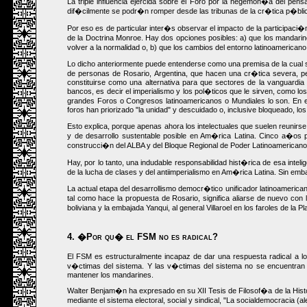
La triple influencia ejercida sobre el Foro por la hegemon�a del pen
dif�cilmente se podr�n romper desde las tribunas de la cr�tica p�blic
Por eso es de particular inter�s observar el impacto de la participaci
de la Doctrina Monroe. Hay dos opciones posibles: a) que los manda
volver a la normalidad o, b) que los cambios del entorno latinoamerican
Lo dicho anteriormente puede entenderse como una premisa de la cual se
de personas de Rosario, Argentina, que hacen una cr�tica severa, per
constituirse como una alternativa para que sectores de la vanguardia
bancos, es decir el imperialismo y los pol�ticos que le sirven, como
grandes Foros o Congresos latinoamericanos o Mundiales lo son. En el e
foros han priorizado "la unidad" y descuidado o, inclusive bloqueado, lo
Esto explica, porque apenas ahora los intelectuales que suelen reunir
y de desarrollo sustentable posible en Am�rica Latina. Cinco a�os 
construcci�n del ALBA y del Bloque Regional de Poder Latinoamericano (BR
Hay, por lo tanto, una indudable responsabilidad hist�rica de esa intelig
de la lucha de clases y del antiimperialismo en Am�rica Latina. Sin e
La actual etapa del desarrollismo democr�tico unificador latinoamerican
tal como hace la propuesta de Rosario, significa aliarse de nuevo con
boliviana y la embajada Yanqui, al general Villaroel en los faroles de la 
4. �Por qu� el FSM no es radical?
El FSM es estructuralmente incapaz de dar una respuesta radical a los
v�ctimas del sistema. Y las v�ctimas del sistema no se encuentran e
mantener los mandarines.
Walter Benjam�n ha expresado en su XII Tesis de Filosof�a de la Histor
mediante el sistema electoral, social y sindical, "La socialdemocracia 