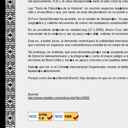
(de pensamiento, H.D.), la clase desaprendi� tanto el odio como la volu
Las "Tesis de Filosof�a de la Historia", en muchos aspectos leg�tim
odio y el sacrificio y que, por tanto, en aras del pluralismo no se puede
El Foro Social Mundial ha asumido, en el sentido de Benjam�n, "el papel
magn�fico y valiente documento de nueve mil ciudadanos estadouniden
En un excelente art�culo en rebelion.org (17.1.2005), Arturo Cruz a
trascender de la ret�rica y dar un paso m�s all�: solicitar el reconocim
Esta es, a todas luces, la demanda central para la solidaridad intern
que consiste en organizar una contraofensiva mundial en el campo de las
Sin embargo, es evidente, que esta demanda jam�s ser� aceptada por e
de Derecho latinoamericano y la integraci�n, como el mayor peligro a
terrorista de Bush-Uribe y ser�a un apoyo concreto a los pueblos latino
Habr� que ver si el Comit� Internacional Organizador resiste el doble 
liquidar�a �ticamente.
Porque como dec�a Bertold Brecht: Hay tiempos en que es un crimen ca
[fuente]
http://www.rebelion.org/noticia.php?id=10582