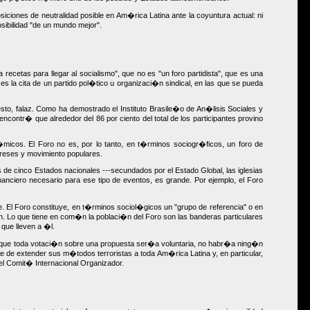
ciones de neutralidad posible en Am�rica Latina ante la coyuntura actual: ni
osibilidad "de un mundo mejor".
cetas para llegar al socialismo", que no es "un foro partidista", que es una
 es la cita de un partido pol�tico u organizaci�n sindical, en las que se pueda
esto, falaz. Como ha demostrado el Instituto Brasile�o de An�lisis Sociales y
ncontr� que alrededor del 86 por ciento del total de los participantes provino
micos. El Foro no es, por lo tanto, en t�rminos sociogr�ficos, un foro de
reses y movimiento populares.
 de cinco Estados nacionales ---secundados por el Estado Global, las iglesias
nanciero necesario para ese tipo de eventos, es grande. Por ejemplo, el Foro
e. El Foro constituye, en t�rminos sociol�gicos un "grupo de referencia" o en
. Lo que tiene en com�n la poblaci�n del Foro son las banderas particulares
 que lleven a �l.
ado, que toda votaci�n sobre una propuesta ser�a voluntaria, no habr�a ning�n
 de extender sus m�todos terroristas a toda Am�rica Latina y, en particular,
el Comit� Internacional Organizador.