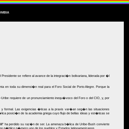
ombia
residente se refiere al avance de la integraci�n bolivariana, liderada por �l
ta en toda su dimensi�n real para el Foro Social de Porto Alegre. Porque la
-Uribe requiere de un pronunciamiento inequ�voco del Foro o del CIO, y, por
ial y formal. Las exigencias �ticas a la praxis var�an seg�n las situaciones
ica posici�n de la academia griega cuyo flujo de bellas ideas y est�ticas se
Hill" ha perdido su raz�n de ser. La amenaza b�lica de Uribe-Bush convierte
emigo p�blico n�mero uno de los pueblos y Estados latinoamericanos.