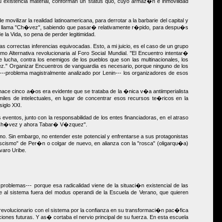
su existencia material, conforman un status quo, cuyo armaz�n e inmovilidad
ilizar la realidad latinoamericana, para derrotar a la barbarie del capital y
se llama "Ch�vez", sabiendo que pasar� relativamente r�pido, para despu�s
 la Vida, so pena de perder legitimidad.
 correctas inferencias equivocadas. Esto, a mi juicio, es el caso de un grupo
Alternativa revolucionaria al Foro Social Mundial. "El Encuentro intentar�
 lucha, contra los enemigos de los pueblos que son las multinacionales, los
ez." Organizar Encuentros de vanguardia es necesario, porque ninguno de los
 ----problema magistralmente analizado por Lenin--- los organizadores de esos
hace cinco a�os era evidente que se trataba de la �nica v�a antiimperialista
les de intelectuales, en lugar de concentrar esos recursos te�ricos en la
siglo XXI.
s eventos, junto con la responsabilidad de los entes financiadoras, en el atraso
ner, Ch�vez y ahora Tabar� V�zquez".
smo. Sin embargo, no entender este potencial y enfrentarse a sus protagonistas
fascismo" de Per�n o colgar de nuevo, en alianza con la "rosca" (oligarqu�a)
lvaro Uribe.
problemas--- porque esa radicalidad viene de la situaci�n existencial de las
e al sistema fuera del modus operandi de la Escuela de Verano, que quieren
 revolucionario con el sistema por la confianza en su transformaci�n pac�fica
ciones futuras. Y as� cortaba el nervio principal de su fuerza. En esta escuela