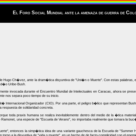
El Foro Social Mundial ante la amenaza de guerra de Col
 de Hugo Ch�vez, ante la dram�tica disyuntiva de "Uni�n o Muerte". Con estas palabras, el P
l d�o Uribe-Bush.
amente invocada durante el Encuentro Mundial de Intelectuales en Caracas, ahora se presen
te nos separa poco tiempo de su inicio.
t� Internacional Organizador (CIO). Por una parte, el peligro b�lico que representan Bush
a respuesta de solidaridad concreta.
 porque toda praxis humana se realiza inevitablemente dentro del medio de la �tica mater
o Ramonet, una especie de "Escuela de Verano", no importaba realmente que tomara la buc�l
Muerte", entonces la simp�tica idea de una variante gauchesca de la Escuela de "Summer 
en torno a la disyuntiva de "vida o muerte", en un hecho de de facto-complicidad con el en