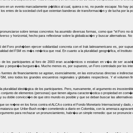
oro en un evento marcadamente p�blico al cual, quiera o no, no puede escapar. No hay posi
 los entes de la sociedad civil que ostentan banderas de transformaci�n y de lucha por la p
ronunciarse sobre temas concretos ha asumido diversas formas, como que "el Foro no da re
iverso y horizontal, hecho para reflexionar sobre la globalizaci�n y buscar alternativas. No
al del Foro proh�ben ejercer solidaridad concreta con el Irak latinoamericano es, por supu
lidad del FSM es m�s ret�rica que real. En cuanto a la pluralidad geogr�fica, el Instituto e
nto de los participantes al foro de 2003 eran acad�micos o estaban en v�a de ser acad�
edias y peque�a burgues�a. Mucho menos es, por supuesto, un Foro controlado por los inte
ntes de financiamiento se agotan, esencialmente, en las estructuras directas e indirectas
 FSM, sino todos los grandes encuentros regionales y globales respectivos. Y el volumen fi
a pluralidad ideol�gica de los participantes. Pero, nuevamente, el argumento es insostenibl
un conjunto de elementos (personas) que tienen alguna caracter�stica o propiedad en com�n
ra, y su doble convicci�n de que otro mundo es posible y que se deban buscar las alternativas
 la que se re�ne en los foros contra el ALCA o contra el Fondo Monetario Internacional y d
 la matanza que Uribe-Bush est�n cometiendo a diario en Colombia, con la amenaza agravante
 argumento para rechazar un pronunciamiento, habr�a un simple remedio: que se pronuncie 