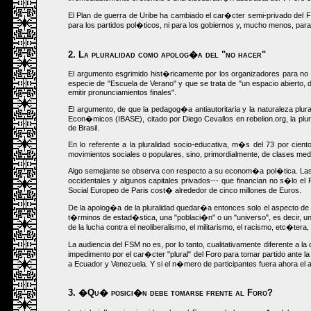
El Plan de guerra de Uribe ha cambiado el car�cter semi-privado del F
para los partidos pol�ticos, ni para los gobiernos y, mucho menos, para
2. La pluralidad como apolog�a del "no hacer"
El argumento esgrimido hist�ricamente por los organizadores para no p
especie de "Escuela de Verano" y que se trata de "un espacio abierto, d
emitir pronunciamientos finales".
El argumento, de que la pedagog�a antiautoritaria y la naturaleza plur
Econ�micos (IBASE), citado por Diego Cevallos en rebelion.org, la plura
de Brasil.
En lo referente a la pluralidad socio-educativa, m�s del 73 por cie
movimientos sociales o populares, sino, primordialmente, de clases m
Algo semejante se observa con respecto a su econom�a pol�tica. Las fue
occidentales y algunos capitales privados--- que financian no s�lo el
Social Europeo de Paris cost� alrededor de cinco millones de Euros.
De la apolog�a de la pluralidad quedar�a entonces solo el aspecto de l
t�rminos de estad�stica, una "poblaci�n" o un "universo", es decir, 
de la lucha contra el neoliberalismo, el militarismo, el racismo, etc�te
La audiencia del FSM no es, por lo tanto, cualitativamente diferente a
impedimento por el car�cter "plural" del Foro para tomar partido ante
a Ecuador y Venezuela. Y si el n�mero de participantes fuera ahora el
3. �Qu� posici�n debe tomarse frente al Foro?