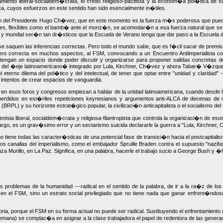
samiento liberal-socialdem�crata, el credo religioso-pacifista y la econom�a pol�tica de 
a, cuyos esfuerzos en este sentido han sido esencialmente in�tiles.
�n del Presidente Hugo Ch�vez, que en este momento es la fuerza m�s poderosa que puede mov
rines, flexibles como el bamb� ante el monz�n, se acomodar�n a esa fuerza natural que 
o y mundial ser�n tan dr�sticos que la Escuela de Verano tenga que dar paso a la Escuela de
 saquen las inferencias correctas. Pero todo el mundo sabe, que es f�cil sacar de premisas
o correcta en muchos aspectos, al FSM, convocando a un Encuentro Antiimperialista como 
 tengan un espacio donde poder discutir y organizarse para proponer salidas concretas de
 los del �eje latinoamericano� integrado por Lula, Kirchner, Ch�vez y ahora Tabar� V�zqu
terno dilema del pol�tico y del intelectual, de tener que optar entre "unidad y claridad"
s intentos de crear espacios de vanguardia.
se en esos foros y congresos empiezan a hablar de la unidad latinoamericana, cuando desde 
perdidos en est�riles repeticiones keynesianos y argumentos anti-ALCA de decenas de mi
PL) y su horizonte estrat�gico popular, la civilizaci�n anticapitalista o el socialismo del 
entsia liberal, socialdem�crata y religiosa-filantropista que controla la organizaci�n de eso
mbargo, es un grav�simo error y un sectarismo suicida declararle la guerra a "Lula, Kirch
o tiene todas las caracter�sticas de una potencial fase de transici�n hacia el postcapitali
 los canallas del imperialismo, como el embajador Spruille Braden contra el supuesto "nazi
Plaza Murillo, en La Paz. Significa, en una palabra, hacerle el trabajo sucio a George Bush y �
 problemas de la humanidad ---radical en el sentido de la palabra, de ir a la ra�z de los 
n el FSM, sino un estrato social privilegiado que no tiene nada que ganar enfrent�ndos
ia, porque el FSM en su forma actual no puede ser radical. Sustituyendo el enfrentamiento
(alemana) se complac�a en asignar a la clase trabajadora el papel de redentora de las genera