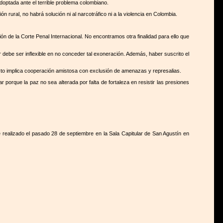
doptada ante el terrible problema colombiano.
 rural, no habrá solución ni al narcotráfico ni a la violencia en Colombia.
ón de la Corte Penal Internacional. No encontramos otra finalidad para ello que
r debe ser inflexible en no conceder tal exoneración. Además, haber suscrito el
s; esto implica cooperación amistosa con exclusión de amenazas y represalias.
 porque la paz no sea alterada por falta de fortaleza en resistir las presiones
e realizado el pasado 28 de septiembre en la Sala Capitular de San Agustín en