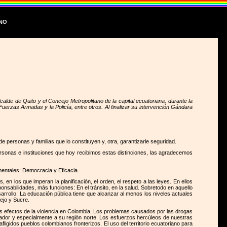
ano
lde de Quito y el Concejo Metropolitano de la capital ecuatoriana, durante la
Fuerzas Armadas y la Policía, entre otros. Al finalizar su intervención Gándara
personas y familias que lo constituyen y, otra, garantizarle seguridad.
personas e instituciones que hoy recibimos estas distinciones, las agradecemos
mentales: Democracia y Eficacia.
n los que imperan la planificación, el orden, el respeto a las leyes. En ellos
sabilidades, más funciones: En el tránsito, en la salud. Sobretodo en aquello
arrollo. La educación pública tiene que alcanzar al menos los niveles actuales
pejo y Sucre.
 los efectos de la violencia en Colombia. Los problemas causados por las drogas
cuador y especialmente a su región norte. Los esfuerzos hercúleos de nuestras
ligidos pueblos colombianos fronterizos. El uso del territorio ecuatoriano para