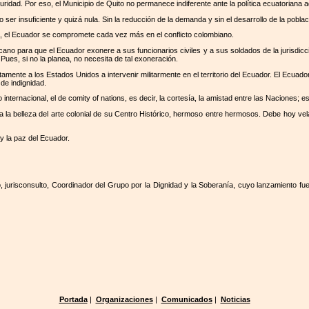
idad. Por eso, el Municipio de Quito no permanece indiferente ante la política ecuatoriana a
r insuficiente y quizá nula. Sin la reducción de la demanda y sin el desarrollo de la población
, el Ecuador se compromete cada vez más en el conflicto colombiano.
ano para que el Ecuador exonere a sus funcionarios civiles y a sus soldados de la jurisdicci
 Pues, si no la planea, no necesita de tal exoneración.
mente a los Estados Unidos a intervenir militarmente en el territorio del Ecuador. El Ecuado
de indignidad.
o internacional, el de comity of nations, es decir, la cortesía, la amistad entre las Nacione
 la belleza del arte colonial de su Centro Histórico, hermoso entre hermosos. Debe hoy velar
y la paz del Ecuador.
 jurisconsulto, Coordinador del Grupo por la Dignidad y la Soberanía, cuyo lanzamiento fu
Portada
|
Organizaciones
|
Comunicados
|
Noticias