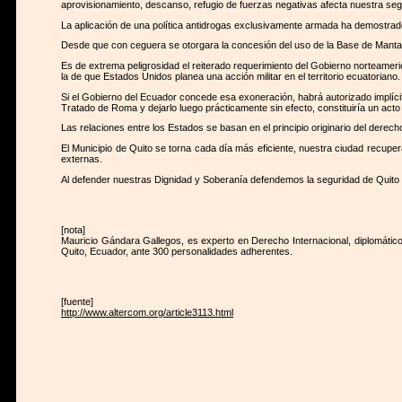
aprovisionamiento, descanso, refugio de fuerzas negativas afecta nuestra segur
La aplicación de una política antidrogas exclusivamente armada ha demostrado se
Desde que con ceguera se otorgara la concesión del uso de la Base de Manta
Es de extrema peligrosidad el reiterado requerimiento del Gobierno norteameric
la de que Estados Unidos planea una acción militar en el territorio ecuatoriano.
Si el Gobierno del Ecuador concede esa exoneración, habrá autorizado implícita
Tratado de Roma y dejarlo luego prácticamente sin efecto, constituiría un acto 
Las relaciones entre los Estados se basan en el principio originario del derech
El Municipio de Quito se torna cada día más eficiente, nuestra ciudad recupera
externas.
Al defender nuestras Dignidad y Soberanía defendemos la seguridad de Quito 
[nota]
Mauricio Gándara Gallegos, es experto en Derecho Internacional, diplomático,
Quito, Ecuador, ante 300 personalidades adherentes.
[fuente]
http://www.altercom.org/article3113.html