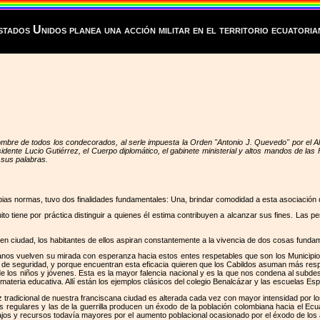
tados Unidos planea una acción militar en el territorio ecuatori
re de todos los condecorados, al serle impuesta la Orden "Antonio J. Quevedo" por el Alca
ente Lucio Gutiérrez, el Cuerpo diplomático, el gabinete ministerial y altos mandos de las 
 sus palabras.
as normas, tuvo dos finalidades fundamentales: Una, brindar comodidad a esta asociación de 
ito tiene por práctica distinguir a quienes él estima contribuyen a alcanzar sus fines. Las 
y en ciudad, los habitantes de ellos aspiran constantemente a la vivencia de dos cosas funda
os vuelven su mirada con esperanza hacia estos entes respetables que son los Municipios, e
 de seguridad, y porque encuentran esta eficacia quieren que los Cabildos asuman más respon
de los niños y jóvenes. Esta es la mayor falencia nacional y es la que nos condena al subdes
 materia educativa. Allí están los ejemplos clásicos del colegio Benalcázar y las escuelas Es
paz tradicional de nuestra franciscana ciudad es alterada cada vez con mayor intensidad por
as regulares y las de la guerrilla producen un éxodo de la población colombiana hacia el E
ajos y recursos todavía mayores por el aumento poblacional ocasionado por el éxodo de los af