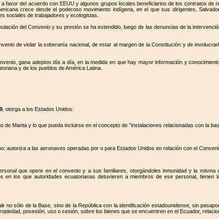
 a favor del acuerdo con EEUU y algunos grupos locales beneficiarios de los contratos de 
mericana crece desde el poderoso movimiento indígena, en el que sus dirigentes, Salva
es sociales de trabajadores y ecologistas.
ción del Convenio y su presión se ha extendido, luego de las denuncias de la intervenció
nio de violar la soberanía nacional, de estar al margen de la Constitución y de involucra
venio, gana adeptos día a día, en la medida en que hay mayor información y conocimiento 
oriana y de los pueblos de América Latina.
9
, otorga a los Estados Unidos:
o de Manta y lo que pueda incluirse en el concepto de "instalaciones relacionadas con la bas
: autoriza a las aeronaves operadas por o para Estados Unidos en relación con el Convenio, a
ersonal que opere en el convenio y a sus familiares, otorgándoles inmunidad y la misma co
en los que autoridades ecuatorianas detuvieren a miembros de ese personal, tienen la o
r no sólo de la Base, sino de la República con la identificación estadounidense, sin pasapo
ropiedad, posesión, uso o cesión, sobre los bienes que se encuentren en el Ecuador, relaci