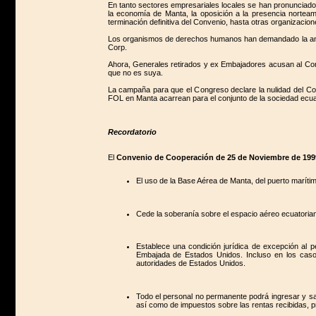
En tanto sectores empresariales locales se han pronunciado
la economía de Manta, la oposición a la presencia nortea
terminación definitiva del Convenio, hasta otras organizacion
Los organismos de derechos humanos han demandado la anula
Corp.
Ahora, Generales retirados y ex Embajadores acusan al Conve
que no es suya.
La campaña para que el Congreso declare la nulidad del Con
FOL en Manta acarrean para el conjunto de la sociedad ecuat
Recordatorio
El
Convenio de Cooperación de 25 de Noviembre de 199
El uso de la Base Aérea de Manta, del puerto marítim
Cede la soberanía sobre el espacio aéreo ecuatoriano
Establece una condición jurídica de excepción al p
Embajada de Estados Unidos. Incluso en los casos 
autoridades de Estados Unidos.
Todo el personal no permanente podrá ingresar y sali
así como de impuestos sobre las rentas recibidas, p