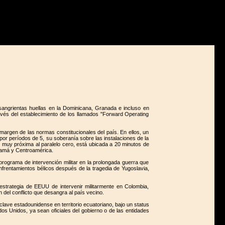
angrientas huellas en la Dominicana, Granada e incluso en
vés del establecimiento de los llamados "Forward Operating
margen de las normas constitucionales del país. En ellos, un
por períodos de 5, su soberanía sobre las instalaciones de la
e muy próxima al paralelo cero, está ubicada a 20 minutos de
anamá y Centroamérica.
programa de intervención militar en la prolongada guerra que
frentamientos bélicos después de la tragedia de Yugoslavia,
strategia de EEUU de intervenir militarmente en Colombia,
n del conflicto que desangra al país vecino.
lave estadounidense en territorio ecuatoriano, bajo un status
dos Unidos, ya sean oficiales del gobierno o de las entidades