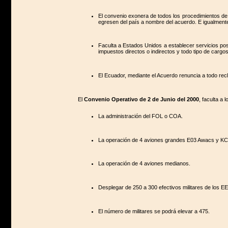
El convenio exonera de todos los procedimientos de i
egresen del país a nombre del acuerdo. E igualmente 
Faculta a Estados Unidos a establecer servicios post
impuestos directos o indirectos y todo tipo de cargos 
El Ecuador, mediante el Acuerdo renuncia a todo re
El
Convenio Operativo de 2 de Junio del 2000
, faculta a 
La administración del FOL o COA.
La operación de 4 aviones grandes E03 Awacs y KC
La operación de 4 aviones medianos.
Desplegar de 250 a 300 efectivos militares de los 
El número de militares se podrá elevar a 475.