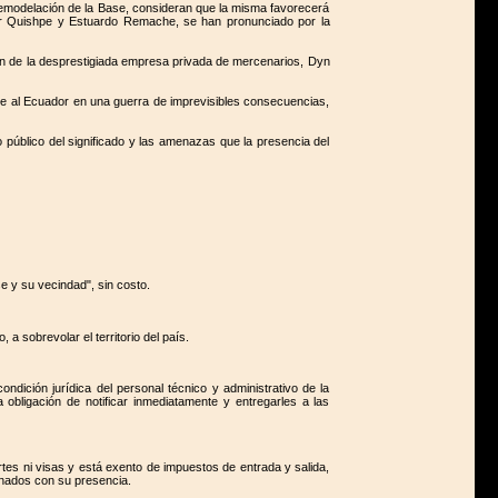
remodelación de la Base, consideran que la misma favorecerá
dor Quishpe y Estuardo Remache, se han pronunciado por la
n de la desprestigiada empresa privada de mercenarios, Dyn
rle al Ecuador en una guerra de imprevisibles consecuencias,
público del significado y las amenazas que la presencia del
e y su vecindad", sin costo.
 sobrevolar el territorio del país.
ndición jurídica del personal técnico y administrativo de la
bligación de notificar inmediatamente y entregarles a las
rtes ni visas y está exento de impuestos de entrada y salida,
onados con su presencia.