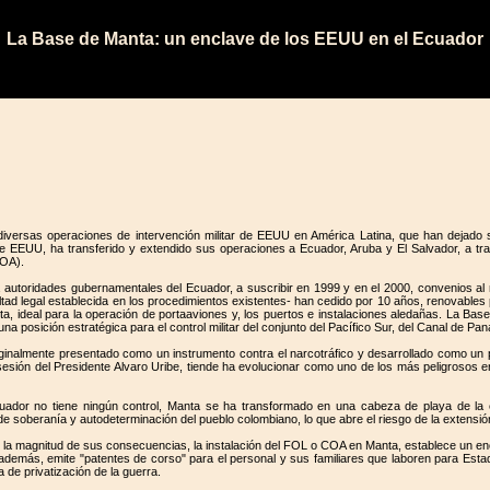
La Base de Manta: un enclave de los EEUU en el Ecuador
versas operaciones de intervención militar de EEUU en América Latina, que han dejado s
EEUU, ha transferido y extendido sus operaciones a Ecuador, Aruba y El Salvador, a tra
COA).
a autoridades gubernamentales del Ecuador, a suscribir en 1999 y en el 2000, convenios al 
ltad legal establecida en los procedimientos existentes- han cedido por 10 años, renovables 
, ideal para la operación de portaaviones y, los puertos e instalaciones aledañas. La Bas
na posición estratégica para el control militar del conjunto del Pacífico Sur, del Canal de P
iginalmente presentado como un instrumento contra el narcotráfico y desarrollado como un 
sión del Presidente Alvaro Uribe, tiende ha evolucionar como uno de los más peligrosos en
uador no tiene ningún control, Manta se ha transformado en una cabeza de playa de la e
 de soberanía y autodeterminación del pueblo colombiano, lo que abre el riesgo de la extensió
e la magnitud de sus consecuencias, la instalación del FOL o COA en Manta, establece un enc
e además, emite "patentes de corso" para el personal y sus familiares que laboren para Esta
de privatización de la guerra.