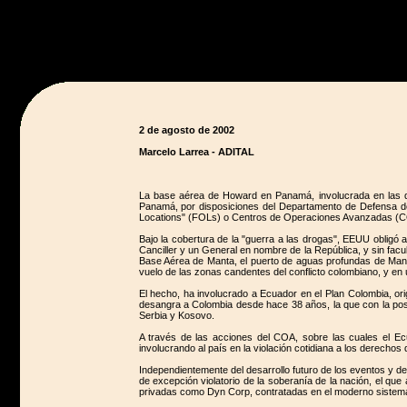
2 de agosto de 2002
Marcelo Larrea - ADITAL
La base aérea de Howard en Panamá, involucrada en las di
Panamá, por disposiciones del Departamento de Defensa de 
Locations" (FOLs) o Centros de Operaciones Avanzadas (
Bajo la cobertura de la "guerra a las drogas", EEUU obligó 
Canciller y un General en nombre de la República, y sin facu
Base Aérea de Manta, el puerto de aguas profundas de Manta
vuelo de las zonas candentes del conflicto colombiano, y en u
El hecho, ha involucrado a Ecuador en el Plan Colombia, or
desangra a Colombia desde hace 38 años, la que con la pose
Serbia y Kosovo.
A través de las acciones del COA, sobre las cuales el Ec
involucrando al país en la violación cotidiana a los derechos
Independientemente del desarrollo futuro de los eventos y d
de excepción violatorio de la soberanía de la nación, el qu
privadas como Dyn Corp, contratadas en el moderno sistema 