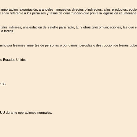
mportación, exportación, aranceles, impuestos directos o indirectos, a los productos, equip
en lo referente a los permisos y tasas de construcción que prevé la legislación ecuatoriana
ales militares, una estación de satélite para radio, tv, y otras telecomunicaciones, las que 
o tarifas.
clamo por lesiones, muertes de personas o por daños, pérdidas o destrucción de bienes gub
los Estados Unidos:
135.
EEUU durante operaciones normales.