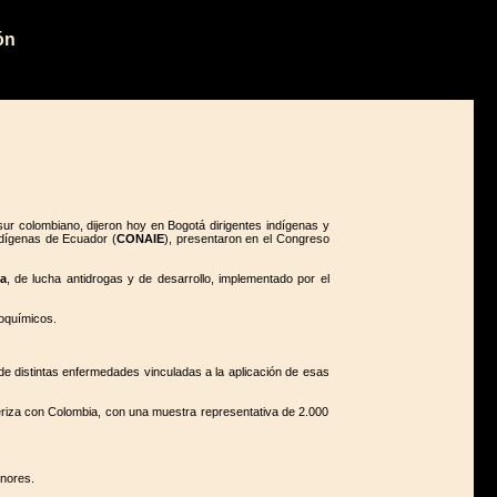
ón
ur colombiano, dijeron hoy en Bogotá dirigentes indígenas y
ndígenas de Ecuador (
CONAIE
), presentaron en el Congreso
a
, de lucha antidrogas y de desarrollo, implementado por el
oquímicos.
de distintas enfermedades vinculadas a la aplicación de esas
teriza con Colombia, con una muestra representativa de 2.000
enores.