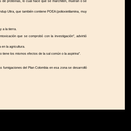
sis de proteínas, lo cual hace que se marchiten, mueran o se
undup Ultra, que también contiene POEA (polioxietilamina, muy
a la tierra.
xicación que se comprobó con la investigación", advirtió
en la agricultura.
tiene los mismos efectos de la sal común o la aspirina".
s fumigaciones del Plan Colombia en esa zona se desarrolló