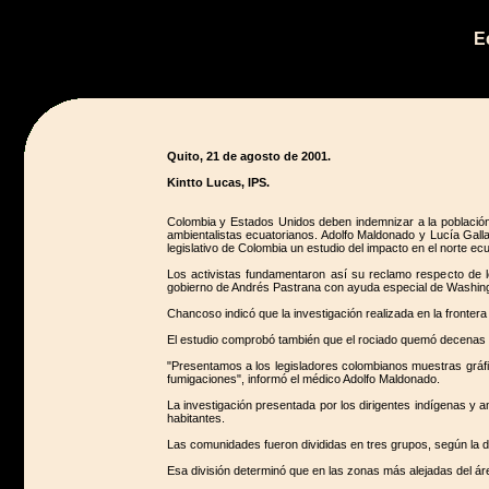
E
Quito, 21 de agosto de 2001.
Kintto Lucas, IPS.
Colombia y Estados Unidos deben indemnizar a la población 
ambientalistas ecuatorianos. Adolfo Maldonado y Lucía Gall
legislativo de Colombia un estudio del impacto en el norte e
Los activistas fundamentaron así su reclamo respecto de 
gobierno de Andrés Pastrana con ayuda especial de Washing
Chancoso indicó que la investigación realizada en la frontera
El estudio comprobó también que el rociado quemó decenas d
"Presentamos a los legisladores colombianos muestras gráfic
fumigaciones", informó el médico Adolfo Maldonado.
La investigación presentada por los dirigentes indígenas y
habitantes.
Las comunidades fueron divididas en tres grupos, según la di
Esa división determinó que en las zonas más alejadas del á