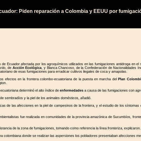
cuador: Piden reparación a Colombia y EEUU por fumigaci
de Ecuador afectada por los agroquímicos utilizados en las fumigaciones antidroga en el s
ardo, de
Acción Ecológica
, y Blanca Chancoso, de la Confederación de Nacionalidades I
cuatoriano de esas fumigaciones para erradicar cultivos ilegales de coca y amapolas.
los efectos en la frontera colombo-ecuatoriana de la puesta en marcha del
Plan Colombi
ton.
 ecuatoriana determinó el alto índice de
enfermedades
a causa de las fumigaciones con agr
e sembradíos y la piel de los animales domésticos, añadió.
as de las afecciones en la piel de campesinos de la frontera, y el estudio de los síntomas 
 ambientalistas fue realizada en comunidades de la provincia amazónica de Sucumbíos, fron
stancia de la zona de fumigaciones, tomando como referencia la línea fronteriza, explicaron.
rea colombiana donde se realizan las aspersiones los pobladores presentaban afecciones m