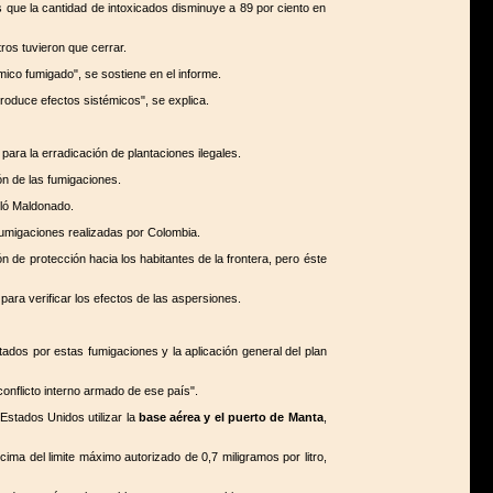
 que la cantidad de intoxicados disminuye a 89 por ciento en
ros tuvieron que cerrar.
mico fumigado", se sostiene en el informe.
roduce efectos sistémicos", se explica.
ara la erradicación de plantaciones ilegales.
ón de las fumigaciones.
lló Maldonado.
umigaciones realizadas por Colombia.
de protección hacia los habitantes de la frontera, pero éste
ara verificar los efectos de las aspersiones.
ados por estas fumigaciones y la aplicación general del plan
onflicto interno armado de ese país".
Estados Unidos utilizar la
base aérea y el puerto de Manta
,
ima del limite máximo autorizado de 0,7 miligramos por litro,