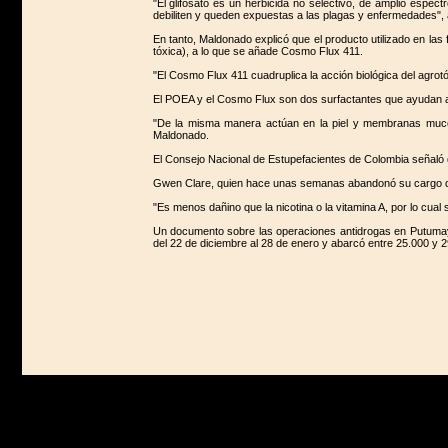
"El glifosato es un herbicida no selectivo, de amplio espec
debiliten y queden expuestas a las plagas y enfermedades",
En tanto, Maldonado explicó que el producto utilizado en la
tóxica), a lo que se añade Cosmo Flux 411.
"El Cosmo Flux 411 cuadruplica la acción biológica del agrot
El POEA y el Cosmo Flux son dos surfactantes que ayudan a un
"De la misma manera actúan en la piel y membranas mucos
Maldonado.
El Consejo Nacional de Estupefacientes de Colombia señaló q
Gwen Clare, quien hace unas semanas abandonó su cargo de em
"Es menos dañino que la nicotina o la vitamina A, por lo cual 
Un documento sobre las operaciones antidrogas en Putumayo
del 22 de diciembre al 28 de enero y abarcó entre 25.000 y 