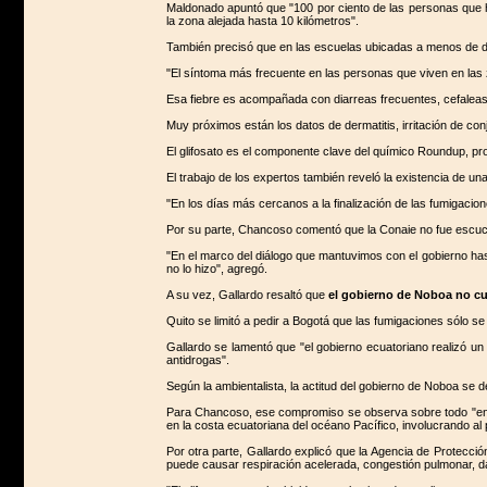
Maldonado apuntó que "100 por ciento de las personas que ha
la zona alejada hasta 10 kilómetros".
También precisó que en las escuelas ubicadas a menos de dos
"El síntoma más frecuente en las personas que viven en las zo
Esa fiebre es acompañada con diarreas frecuentes, cefaleas y
Muy próximos están los datos de dermatitis, irritación de co
El glifosato es el componente clave del químico Roundup, pro
El trabajo de los expertos también reveló la existencia de una
"En los días más cercanos a la finalización de las fumigacio
Por su parte, Chancoso comentó que la Conaie no fue escuch
"En el marco del diálogo que mantuvimos con el gobierno ha
no lo hizo", agregó.
A su vez, Gallardo resaltó que
el gobierno de Noboa no c
Quito se limitó a pedir a Bogotá que las fumigaciones sólo se 
Gallardo se lamentó que "el gobierno ecuatoriano realizó un
antidrogas".
Según la ambientalista, la actitud del gobierno de Noboa se 
Para Chancoso, ese compromiso se observa sobre todo "en la
en la costa ecuatoriana del océano Pacífico, involucrando al p
Por otra parte, Gallardo explicó que la Agencia de Protecció
puede causar respiración acelerada, congestión pulmonar, d