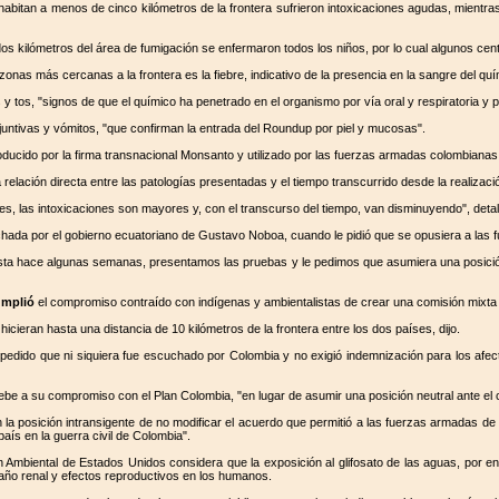
bitan a menos de cinco kilómetros de la frontera sufrieron intoxicaciones agudas, mientras
 kilómetros del área de fumigación se enfermaron todos los niños, por lo cual algunos cent
nas más cercanas a la frontera es la fiebre, indicativo de la presencia en la sangre del quí
 tos, "signos de que el químico ha penetrado en el organismo por vía oral y respiratoria y p
njuntivas y vómitos, "que confirman la entrada del Roundup por piel y mucosas".
ducido por la firma transnacional Monsanto y utilizado por las fuerzas armadas colombianas p
 relación directa entre las patologías presentadas y el tiempo transcurrido desde la realizaci
nes, las intoxicaciones son mayores y, con el transcurso del tiempo, van disminuyendo", deta
ada por el gobierno ecuatoriano de Gustavo Noboa, cuando le pidió que se opusiera a las f
sta hace algunas semanas, presentamos las pruebas y le pedimos que asumiera una posición 
umplió
el compromiso contraído con indígenas y ambientalistas de crear una comisión mixta p
hicieran hasta una distancia de 10 kilómetros de la frontera entre los dos países, dijo.
 pedido que ni siquiera fue escuchado por Colombia y no exigió indemnización para los afect
debe a su compromiso con el Plan Colombia, "en lugar de asumir una posición neutral ante el c
 posición intransigente de no modificar el acuerdo que permitió a las fuerzas armadas de 
aís en la guerra civil de Colombia".
n Ambiental de Estados Unidos considera que la exposición al glifosato de las aguas, por enc
año renal y efectos reproductivos en los humanos.