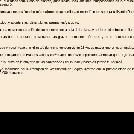
tro, que ataca toda clase de plantas, pues inhibe unas enzimas indispensables en la sínte
 aseguró.
s fumigaciones es "mucho más peligroso que el glifosato normal", pues se está utilizando Ro
óxico, y adquiere así dimensiones alarmantes", arguyó.
a mayor penetración del componente en la hoja de la planta y adhieren el químico a ellas y 
as del ser humano, provocando las graves afecciones dérmicas y otros síntomas de into
ue en esa mezcla, el glifosato tiene una concentración 26 veces mayor que la recomendada 
bajadora de Estados Unidos en Ecuador, minimizó el problema al indicar que "el glifosato 
se lo utiliza en la mayoría de las plantaciones del mundo y hasta en jardines", recalcó.
, elaborado por la embajada de Washington en Bogotá, informó que la primera etapa de la
29.000 hectáreas.
Llacta!
Portada
|
Organizaciones
|
Comunicados
|
Noticias